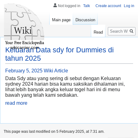
Not logged in
Talk
Create account
Log in
Main page
Discussion
Search
Read
wikicarrier.com
Keluaran Data sdy for Dummies di
tahun 2025
February 5, 2025
Wiki Article
Data Sdy atau yang sering di sebut dengan Keluaran
sydney 2024 harian bisa kamu saksikan dihalaman ini,
lihat lebih banyak angka keluar togel hari ini di menu
bawah yang telah kami sediakan.
read more
This page was last modified on 5 February 2025, at 7:31 am.